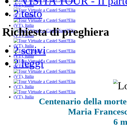
? VISITA TOUR - II part
? testo
Richiesta di preghiera
? scrivi
? leggi
Centenario della morte
Maria Francesca
6 m